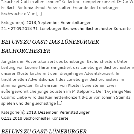
“Jauchzet Gott in allen Landen” G. Tartini: Trompetenkonzert D-Dur W.
Fr. Bach: Sinfonia d-moll Veranstalter: Freunde der Lüneburger
Bachwoche e.V. in […]
Kategorie(n):
2018
,
September
,
Veranstaltungen
21. - 27.09.2018
31. Lüneburger Bachwoche
Bachorchester
Konzerte
BEI UNS ZU GAST: DAS LÜNEBURGER
BACHORCHESTER
Jungstars im Adventskonzert des Lüneburger Bachorchesters Unter
Leitung von Leonie Hartmann gastiert das Lüneburger Bachorchester i
unserer Klosterkirche mit dem diesjährigen Adventskonzert. Im
traditionellen Adventskonzert des Lüneburger Bachorchesters im
stimmungsvollen Kirchenraum von Kloster Lüne stehen zwei
außergewöhnliche junge Solisten im Mittelpunkt. Der 15-jährige Max
Cosimo Liebe wird das Klarinettenkonzert B-Dur von Johann Stamitz
spielen und der gleichaltrige […]
Kategorie(n):
2018
,
Dezember
,
Veranstaltungen
02.12.2018
Bachorchester
Konzerte
BEI UNS ZU GAST: LÜNEBURGER