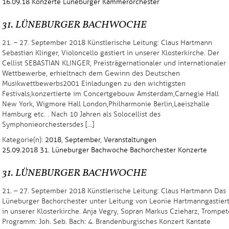
16.09.18
Konzerte
Lüneburger Kammerorchester
31. LÜNEBURGER BACHWOCHE
21. – 27. September 2018 Künstlerische Leitung: Claus Hartmann
Sebastian Klinger, Violoncello gastiert in unserer Klosterkirche. Der
Cellist SEBASTIAN KLINGER, Preisträger nationaler und internationaler
Wettbewerbe, erhielt nach dem Gewinn des Deutschen
Musikwettbewerbs 2001 Einladungen zu den wichtigsten
Festivals, konzertierte im Concertgebouw Amsterdam, Carnegie Hall
New York, Wigmore Hall London, Philharmonie Berlin, Laeiszhalle
Hamburg etc. . Nach 10 Jahren als Solocellist des
Symphonieorchesters des […]
Kategorie(n):
2018
,
September
,
Veranstaltungen
25.09.2018
31. Lüneburger Bachwoche
Bachorchester
Konzerte
31. LÜNEBURGER BACHWOCHE
21. – 27. September 2018 Künstlerische Leitung: Claus Hartmann Das
Lüneburger Bachorchester unter Leitung von Leonie Hartmann gastier
in unserer Klosterkirche. Anja Vegry, Sopran Markus Czieharz, Trompet
Programm: Joh. Seb. Bach: 4. Brandenburgisches Konzert Kantate