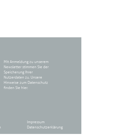
Mit Anmeldung zu unserem
Newsletter stimmen Sie der
Speicherung Ihrer
Nutzerdaten zu. Unsere
Hinweise zum Datenschutz
finden Sie
hier
.
Impressum
n
Datenschutzerklärung