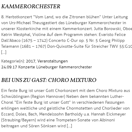
KAMMERORCHESTER
8. Herbstkonzert “Vom Land, wo die Zitronen blühen” Unter Leitung
von Urs-Michael Theus gastiert das Lüneburger Kammerorchester in
unserer Klosterkirche mit einem Kammerkonzert. Jutta Borowski, Obo
Katrin Westphal, Violine Auf dem Programm stehen: Evaristo Felice
Dall’Abaco (1675 – 1742) Concerto C-Dur op. 5 Nr. 5 Georg Philipp
Telemann (1681 – 1767) Don-Quixotte-Suite für Streicher TWV 55:G1
[…]
Kategorie(n):
2017
,
Veranstaltungen
24.09.17
Konzerte
Lüneburger Kammerorchester
BEI UNS ZU GAST: CHORO MIXTURO
Ein feste Burg ist unser Gott Chorkonzert mit dem Choro Mixturo aus
Schwüblingsen (Region Hannover) Neben dem bekannten Luther-
Choral “Ein feste Burg ist unser Gott” in verschiedenen Fassungen
erklingen weltliche und geistliche Chormotetten und Chorlieder von
Eccard, Doles, Bach, Mendelssohn Bartholdy u.a. Hannah Eickmeyer
(Straubing/Bayern) wird eine Trompeten-Sonate von Albinoni
beitragen und Sören Sönksen wird […]