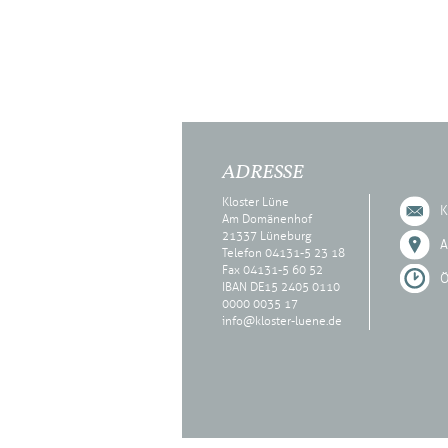
ADRESSE
Kloster Lüne
K
Am Domänenhof
21337 Lüneburg
A
Telefon 04131-5 23 18
Fax 04131-5 60 52
Ö
IBAN DE15 2405 0110
0000 0035 17
info@kloster-luene.de