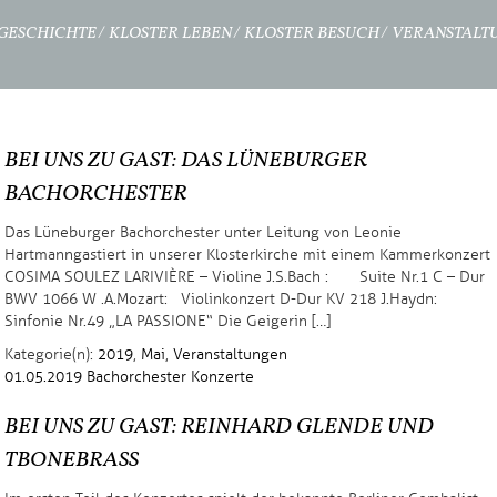
GESCHICHTE
KLOSTER LEBEN
KLOSTER BESUCH
VERANSTALT
BEI UNS ZU GAST: DAS LÜNEBURGER
BACHORCHESTER
Das Lüneburger Bachorchester unter Leitung von Leonie
Hartmann gastiert in unserer Klosterkirche mit einem Kammerkonzert
COSIMA SOULEZ LARIVIÈRE – Violine J.S.Bach : Suite Nr.1 C – Dur
BWV 1066 W .A.Mozart: Violinkonzert D-Dur KV 218 J.Haydn:
Sinfonie Nr.49 „LA PASSIONE“ Die Geigerin […]
Kategorie(n):
2019
,
Mai
,
Veranstaltungen
01.05.2019
Bachorchester
Konzerte
BEI UNS ZU GAST: REINHARD GLENDE UND
TBONEBRASS