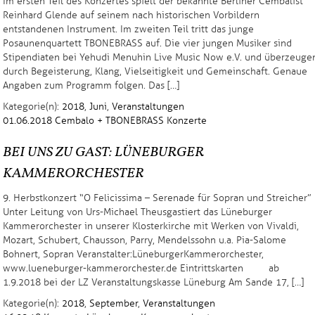
Im ersten Teil des Konzertes spielt der bekannte Berliner Cembalist
Reinhard Glende auf seinem nach historischen Vorbildern
entstandenen Instrument. Im zweiten Teil tritt das junge
Posaunenquartett TBONEBRASS auf. Die vier jungen Musiker sind
Stipendiaten bei Yehudi Menuhin Live Music Now e.V. und überzeuge
durch Begeisterung, Klang, Vielseitigkeit und Gemeinschaft. Genaue
Angaben zum Programm folgen. Das […]
Kategorie(n):
2018
,
Juni
,
Veranstaltungen
01.06.2018
Cembalo + TBONEBRASS
Konzerte
BEI UNS ZU GAST: LÜNEBURGER
KAMMERORCHESTER
9. Herbstkonzert “O Felicissima – Serenade für Sopran und Streicher”
Unter Leitung von Urs-Michael Theus gastiert das Lüneburger
Kammerorchester in unserer Klosterkirche mit Werken von Vivaldi,
Mozart, Schubert, Chausson, Parry, Mendelssohn u.a. Pia-Salome
Bohnert, Sopran Veranstalter: Lüneburger Kammerorchester,
www.lueneburger-kammerorchester.de Eintrittskarten ab
1.9.2018 bei der LZ Veranstaltungskasse Lüneburg Am Sande 17, […]
Kategorie(n):
2018
,
September
,
Veranstaltungen