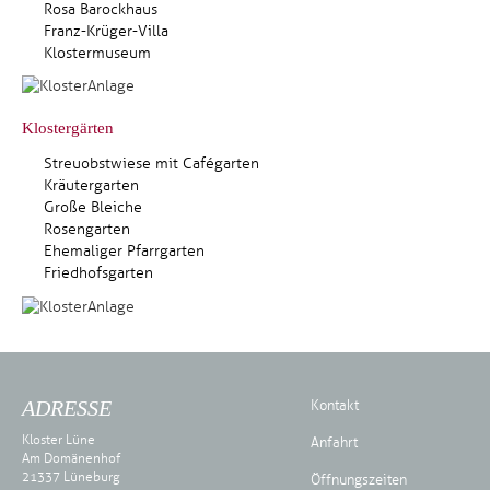
Rosa Barockhaus
Franz-Krüger-Villa
Klostermuseum
Klostergärten
Streuobstwiese mit Cafégarten
Kräutergarten
Große Bleiche
Rosengarten
Ehemaliger Pfarrgarten
Friedhofsgarten
ADRESSE
Kontakt
Kloster Lüne
Anfahrt
Am Domänenhof
21337 Lüneburg
Öffnungszeiten