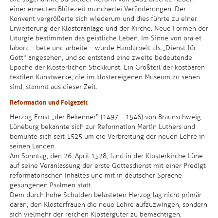
einer erneuten Blütezeit mancherlei Veränderungen. Der
Konvent vergrößerte sich wiederum und dies führte zu einer
Erweiterung der Klosteranlage und der Kirche. Neue Formen der
Liturgie bestimmten das geistliche Leben. Im Sinne von ora et
labora – bete und arbeite – wurde Handarbeit als „Dienst für
Gott“ angesehen, und so entstand eine zweite bedeutende
Epoche der klösterlichen Stickkunst. Ein Großteil der kostbaren
textilen Kunstwerke, die im klostereigenen Museum zu sehen
sind, stammt aus dieser Zeit.
Reformation und Folgezeit
Herzog Ernst „der Bekenner“ (1497 – 1546) von Braunschweig-
Lüneburg bekannte sich zur Reformation Martin Luthers und
bemühte sich seit 1525 um die Verbreitung der neuen Lehre in
seinen Landen.
Am Sonntag, den 26. April 1528, fand in der Klosterkirche Lüne
auf seine Veranlassung der erste Gottesdienst mit einer Predigt
reformatorischen Inhaltes und mit in deutscher Sprache
gesungenen Psalmen statt.
Dem durch hohe Schulden belasteten Herzog lag nicht primär
daran, den Klosterfrauen die neue Lehre aufzuzwingen, sondern
sich vielmehr der reichen Klostergüter zu bemächtigen.