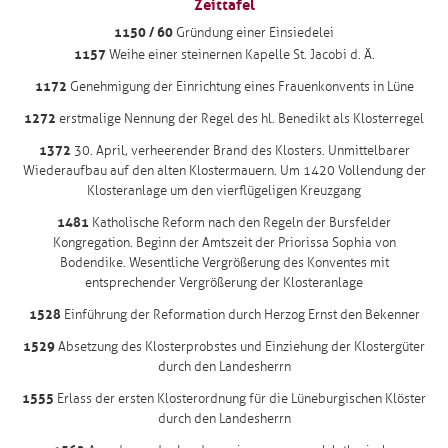
Zeittafel
1150 / 60
Gründung einer Einsiedelei
1157
Weihe einer steinernen Kapelle St. Jacobi d. Ä.
1172
Genehmigung der Einrichtung eines Frauenkonvents in Lüne
1272
erstmalige Nennung der Regel des hl. Benedikt als Klosterregel
1372
30. April, verheerender Brand des Klosters. Unmittelbarer
Wiederaufbau auf den alten Klostermauern. Um 1420 Vollendung der
Klosteranlage um den vierflügeligen Kreuzgang
1481
Katholische Reform nach den Regeln der Bursfelder
Kongregation. Beginn der Amtszeit der Priorissa Sophia von
Bodendike. Wesentliche Vergrößerung des Konventes mit
entsprechender Vergrößerung der Klosteranlage
1528
Einführung der Reformation durch Herzog Ernst den Bekenner
1529
Absetzung des Klosterprobstes und Einziehung der Klostergüter
durch den Landesherrn
1555
Erlass der ersten Klosterordnung für die Lüneburgischen Klöster
durch den Landesherrn