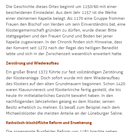
Die Geschichte dieses Ortes beginnt um 1150/60 mit einer
bescheidenen Einsiedelei. Aus dem Jahr 1157 ist die Weihe
einer steinernen Kapelle belegt. Als 1170 eine Gruppe frommer
Frauen den Bischof von Verden um sein Einverständnis bat, eine
Klostergemeinschaft gründen zu dürfen, wurde dieser Bitte
stattgegeben und den Frauen Grund und Boden bei jener
Kapelle zugewiesen. In der Chronik finden sich Hinweise, dass
der Konvent seit 1272 nach der Regel des heiligen Benedikt
lebte und sich in der Zwischenzeit wesentlich erweitert hatte.
Zerstörung und Wiederaufbau
Ein großer Brand 1372 führte zur fast vollständigen Zerstörung
der Klosteranlage. Doch sofort wurde mit dem Wiederaufbau
des Klosters auf den alten Grundmauern begonnen. Schon 1420
waren Klausurviereck und Klosterkirche fertig gestellt, die bis
heute ihr mittelalterliches Gesicht bewahrt haben. In den
nachfolgenden Jahrzehnten gelang es dem Kloster, seinen
Besitz erheblich zu mehren. Es besaß zum Beispiel nach dem
Michaeliskloster die meisten Anteile an der Lüneburger Saline.
Katholisch-bischöfliche Reform und Erweiterung
Die sogenannte Bursfelder Reform von 1481 brachte neben