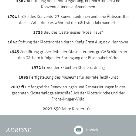
1562
Anordnung der Landesregierung, nur noch lutherische
Konventualinnen aufzunehmen
1701
Größe des Konvents: 23 Konventualinnen und eine Äbtissin. Bei
dieser Zahl blieb es während der nächsten Jahrhunderte
1735
Bau des Gästehauses “Rosa Haus”
1842
Stiftung der Klosterorden durch König Ernst August v. Hannover
1945
Zerstörung großer Teile der Glasmalereien, große Schäden an
den Dächern infolge der Sprengung der Eisenbahnbrücke
1972
Erlass der aktuellen Klosterordnung
1995
Fertigstellung des Museums für sakrale Textilkunst
2007 ff
umfangreiche Renovierungen und Restaurierungen in der
gesamten Klosteranlage einschließlich der Klosterkirche und der
Franz-Krüger-Villa
2022
850 Jahre Kloster Lüne
ADRESSE
Kontakt