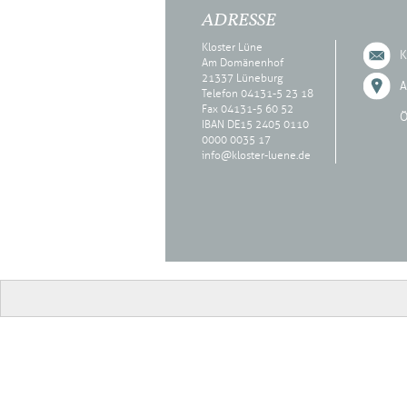
ADRESSE
Kloster Lüne
K
Am Domänenhof
21337 Lüneburg
A
Telefon 04131-5 23 18
Fax 04131-5 60 52
Ö
IBAN DE15 2405 0110
0000 0035 17
info@kloster-luene.de