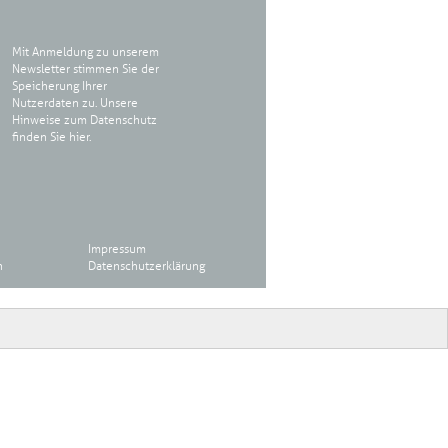
Mit Anmeldung zu unserem
Newsletter stimmen Sie der
Speicherung Ihrer
Nutzerdaten zu. Unsere
Hinweise zum Datenschutz
finden Sie
hier
.
Impressum
n
Datenschutzerklärung