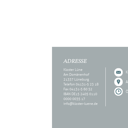
ADRESSE
Kloster Lüne
K
Am Domänenhof
21337 Lüneburg
A
Telefon 04131-5 23 18
Fax 04131-5 60 52
Ö
IBAN DE15 2405 0110
0000 0035 17
info@kloster-luene.de