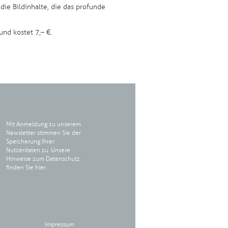
die Bildinhalte, die das profunde
nd kostet 7,– €.
Mit Anmeldung zu unserem
Newsletter stimmen Sie der
Speicherung Ihrer
Nutzerdaten zu. Unsere
Hinweise zum Datenschutz
finden Sie
hier
.
Impressum