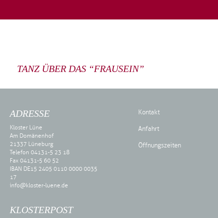
TANZ ÜBER DAS “FRAUSEIN”
ADRESSE
Kontakt
Kloster Lüne
Anfahrt
Am Domänenhof
21337 Lüneburg
Öffnungszeiten
Telefon 04131-5 23 18
Fax 04131-5 60 52
IBAN DE15 2405 0110 0000 0035
17
info@kloster-luene.de
KLOSTERPOST