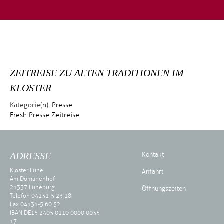
ZEITREISE ZU ALTEN TRADITIONEN IM
KLOSTER
Kategorie(n):
Presse
Fresh
Presse
Zeitreise
ADRESSE
Kontakt
Kloster Lüne
Anfahrt
Am Domänenhof
21337 Lüneburg
Öffnungszeiten
Telefon 04131-5 23 18
Fax 04131-5 60 52
IBAN DE15 2405 0110 0000 0035
17