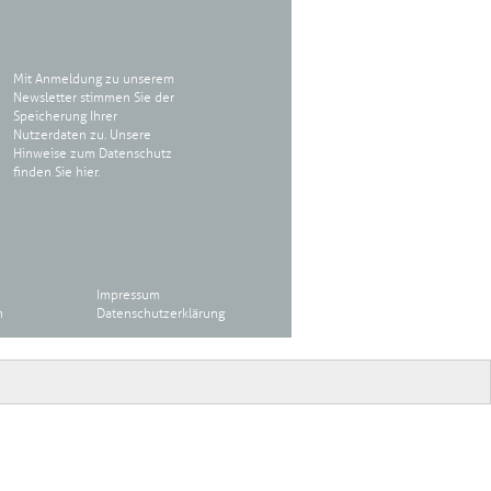
Mit Anmeldung zu unserem
Newsletter stimmen Sie der
Speicherung Ihrer
Nutzerdaten zu. Unsere
Hinweise zum Datenschutz
finden Sie
hier
.
Impressum
n
Datenschutzerklärung