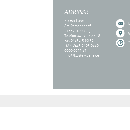
ADRESSE
Kloster Lüne
K
Am Domänenhof
21337 Lüneburg
A
Telefon 04131-5 23 18
Fax 04131-5 60 52
Ö
IBAN DE15 2405 0110
0000 0035 17
info@kloster-luene.de