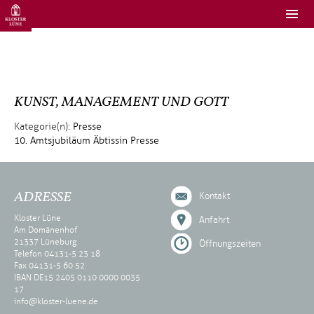
KUNST, MANAGEMENT UND GOTT
Kategorie(n):
Presse
10. Amtsjubiläum Äbtissin
Presse
ADRESSE
Kontakt
Kloster Lüne
Anfahrt
Am Domänenhof
21337 Lüneburg
Öffnungszeiten
Telefon 04131-5 23 18
Fax 04131-5 60 52
IBAN DE15 2405 0110 0000 0035
17
info@kloster-luene.de