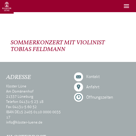
SOMMERKONZERT MIT VIOLINIST
TOBIAS FELDMANN
ADRESSE
Kontakt
Kloster Lüne
Anfahrt
Am Domänenhof
21337 Lüneburg
Öffnungszeiten
Telefon 04131-5 23 18
Fax 04131-5 60 52
IBAN DE15 2405 0110 0000 0035
17
info@kloster-luene.de