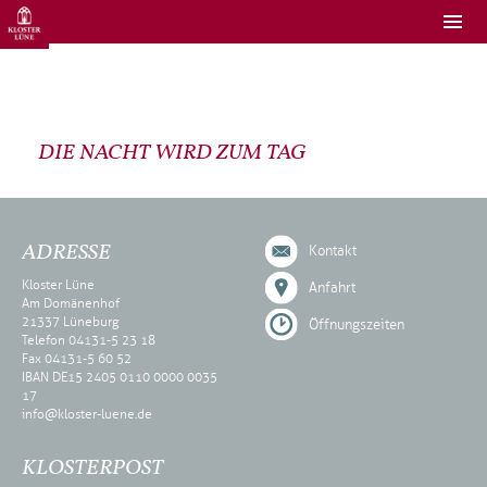
DIE NACHT WIRD ZUM TAG
ADRESSE
Kontakt
Kloster Lüne
Anfahrt
Am Domänenhof
21337 Lüneburg
Öffnungszeiten
Telefon 04131-5 23 18
Fax 04131-5 60 52
IBAN DE15 2405 0110 0000 0035
17
info@kloster-luene.de
KLOSTERPOST