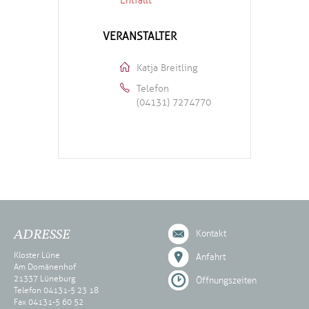
Entfällt
VERANSTALTER
Katja Breitling
Telefon
(04131) 7274770
ADRESSE
Kontakt
Kloster Lüne
Anfahrt
Am Domänenhof
21337 Lüneburg
Öffnungszeiten
Telefon 04131-5 23 18
Fax 04131-5 60 52