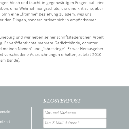
ngen hinab und taucht in gegenwärtigen Fragen auf: eine
eben, eine Wahrnehmungsschule, die eine kritische, aber
n Sinn eine „fromme“ Beziehung zu allem, was uns
über den Dingen, sondern ordnet sich in empfindsamer
üneburg und war neben seiner schriftstellerischen Arbeit
ig. Er veröffentlichte mehrere Gedichtbände, darunter
mand meinen Namen“ und „Jahresringe“. Er war Herausgeber
hat verschiedene Auszeichnungen erhalten, zuletzt 2010
(am Bande).
KLOSTERPOST
ontakt
nfahrt