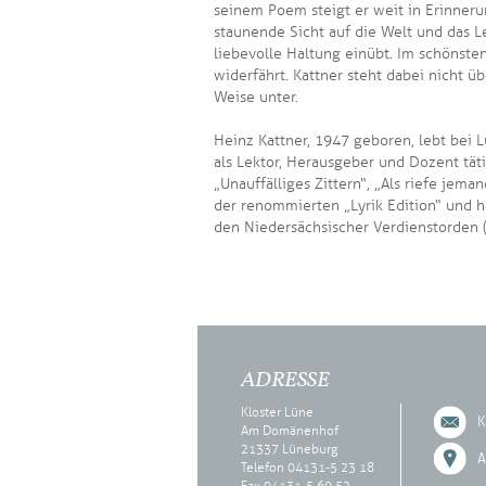
seinem Poem steigt er weit in Erinneru
staunende Sicht auf die Welt und das L
liebevolle Haltung einübt. Im schönste
widerfährt. Kattner steht dabei nicht 
Weise unter.
Heinz Kattner, 1947 geboren, lebt bei L
als Lektor, Herausgeber und Dozent tät
„Unauffälliges Zittern“, „Als riefe je
der renommierten „Lyrik Edition“ und 
den Niedersächsischer Verdienstorden 
ADRESSE
Kloster Lüne
K
Am Domänenhof
21337 Lüneburg
A
Telefon 04131-5 23 18