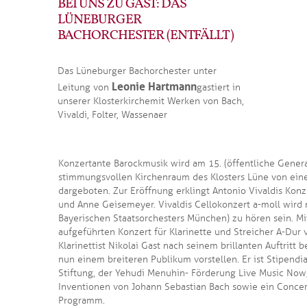
BEI UNS ZU GAST: DAS
LÜNEBURGER
BACHORCHESTER (ENTFÄLLT)
Das Lüneburger Bachorchester unter
Leonie Hartmann
Leitung von
gastiert in
unserer Klosterkirche mit Werken von Bach,
Vivaldi, Folter, Wassenaer
Konzertante Barockmusik wird am 15. (öffentliche Gener
stimmungsvollen Kirchenraum des Klosters Lüne von eine
dargeboten. Zur Eröffnung erklingt Antonio Vivaldis Konz
und Anne Geisemeyer. Vivaldis Cellokonzert a-moll wird 
Bayerischen Staatsorchesters München) zu hören sein. Mi
aufgeführten Konzert für Klarinette und Streicher A-Dur
Klarinettist Nikolai Gast nach seinem brillanten Auftrit
nun einem breiteren Publikum vorstellen. Er ist Stipendi
Stiftung, der Yehudi Menuhin- Förderung Live Music Now,
Inventionen von Johann Sebastian Bach sowie ein Conce
Programm.