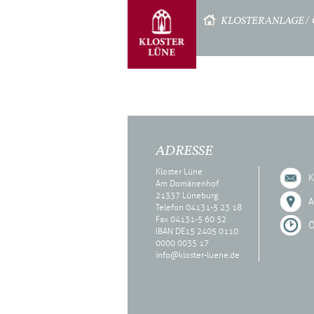
STARTSEITE
KLOSTERANLAGE
ADRESSE
Kloster Lüne
K
Am Domänenhof
21337 Lüneburg
A
Telefon 04131-5 23 18
Fax 04131-5 60 52
Ö
IBAN DE15 2405 0110
0000 0035 17
info@kloster-luene.de