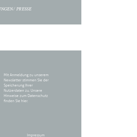
UNGEN
PRESSE
Mit Anmeldung zu unserem
Newsletter stimmen Sie der
Speicherung Ihrer
Nutzerdaten zu. Unsere
Hinweise zum Datenschutz
finden Sie
hier
.
Impressum