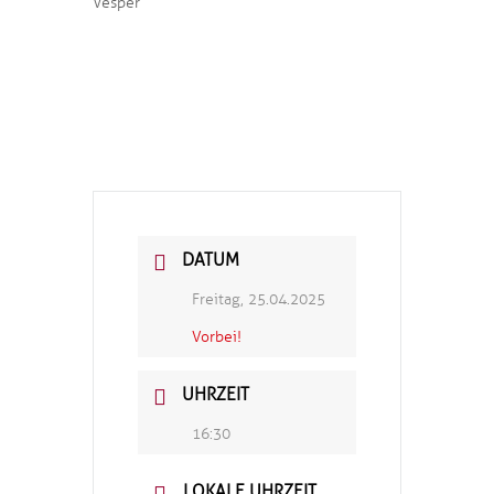
Vesper
DATUM
Freitag, 25.04.2025
Vorbei!
UHRZEIT
16:30
LOKALE UHRZEIT