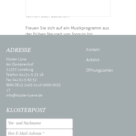
Bläsergruppen musizierten seinerzeit bei
den verschiedensten Gelegenheiten auf
Türmen oder Balkonen.
Freuen Sie sich auf ein Musikprogramm aus
der frühen Neuzeit von Josquin bis
Praetorius!
ADRESSE
Kontakt
Die Kirche ist ab 18.00 h geöffnet.
Bitte denken Sie an Ihre Maske! Evtl.
Kloster Lüne
Anfahrt
Am Domänenhof
Änderungen der Hygieneregeln geben
21337 Lüneburg
Öffnungszeiten
wir kurzfristig bekannt.
Telefon 04131-5 23 18
Fax 04131-5 60 52
IBAN DE15 2405 0110 0000 0035
17
info@kloster-luene.de
KLOSTERPOST