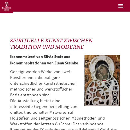
SPIRITUELLE KUNST ZWISCHEN
TRADITION UND MODERNE
Ikonenmalerei von Silvia Stolz und
Ikoneninspirationen von Elena Steinke
Gezeigt werden Werke von zwei
Künstlerinnen, die auf ganz
unterschiedlicher kunstästhetischer,
methodischer und werkstofflicher
Basis entstanden sind.
Die Ausstellung bietet eine
interessante Gegenüberstellung von
uralter, traditioneller Malweise auf
Holztafeln und zeitgenössischen Malmethoden und
Werkstoffen der letzten 60 Jahre. Das verbindende
Element beider Künstlerinnen ist das Edelmetall Gold, das