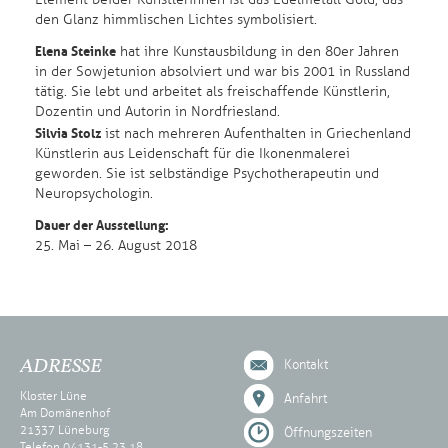
den Glanz himmlischen Lichtes symbolisiert.
Elena Steinke
hat ihre Kunstausbildung in den 80er Jahren
in der Sowjetunion absolviert und war bis 2001 in Russland
tätig. Sie lebt und arbeitet als freischaffende Künstlerin,
Dozentin und Autorin in Nordfriesland.
Silvia Stolz
ist nach mehreren Aufenthalten in Griechenland
Künstlerin aus Leidenschaft für die Ikonenmalerei
geworden. Sie ist selbständige Psychotherapeutin und
Neuropsychologin.
Dauer der Ausstellung:
25. Mai – 26. August 2018
ADRESSE
Kontakt
Kloster Lüne
Anfahrt
Am Domänenhof
21337 Lüneburg
Öffnungszeiten
Telefon 04131-5 23 18